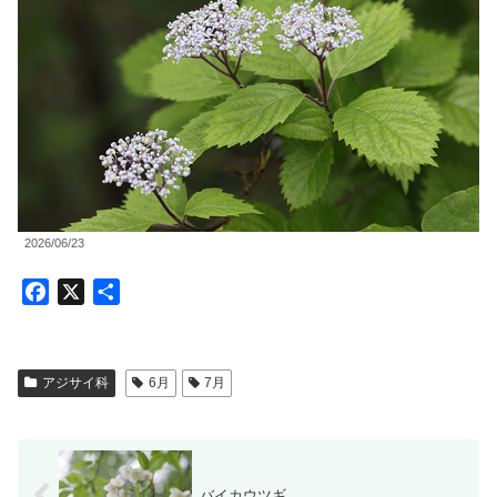
2026/06/23
F
X
共
a
有
c
e
アジサイ科
6月
7月
b
o
o
k
バイカウツギ