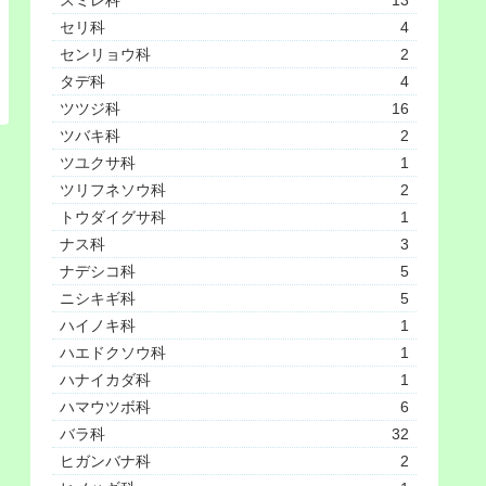
セリ科
4
センリョウ科
2
タデ科
4
ツツジ科
16
ツバキ科
2
ツユクサ科
1
ツリフネソウ科
2
トウダイグサ科
1
ナス科
3
ナデシコ科
5
ニシキギ科
5
ハイノキ科
1
ハエドクソウ科
1
ハナイカダ科
1
ハマウツボ科
6
バラ科
32
ヒガンバナ科
2