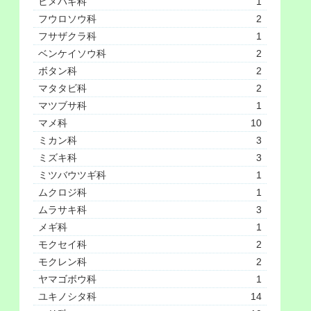
ヒメハギ科
1
フウロソウ科
2
フサザクラ科
1
ベンケイソウ科
2
ボタン科
2
マタタビ科
2
マツブサ科
1
マメ科
10
ミカン科
3
ミズキ科
3
ミツバウツギ科
1
ムクロジ科
1
ムラサキ科
3
メギ科
1
モクセイ科
2
モクレン科
2
ヤマゴボウ科
1
ユキノシタ科
14