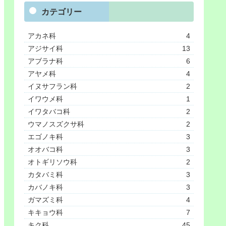
カテゴリー
アカネ科
4
アジサイ科
13
アブラナ科
6
アヤメ科
4
イヌサフラン科
2
イワウメ科
1
イワタバコ科
2
ウマノスズクサ科
2
エゴノキ科
3
オオバコ科
3
オトギリソウ科
2
カタバミ科
3
カバノキ科
3
ガマズミ科
4
キキョウ科
7
キク科
45