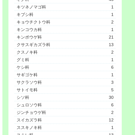
キツネノマゴ科
1
キブシ科
1
キョウチクトウ科
2
キンコウカ科
1
キンポウゲ科
21
クサスギカズラ科
13
クスノキ科
2
グミ科
1
ケシ科
6
サギゴケ科
1
サクラソウ科
3
サトイモ科
5
シソ科
30
シュロソウ科
6
ジンチョウゲ科
2
スイカズラ科
12
ススキノキ科
1
スミレ科
13