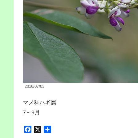
2016/07/03
マメ科ハギ属
7～9月
F
X
共
a
有