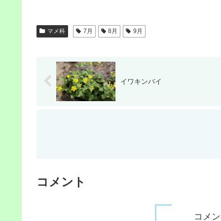
c
e
マメ科
7月
8月
9月
b
o
o
k
イワキンバイ
コメント
コメン