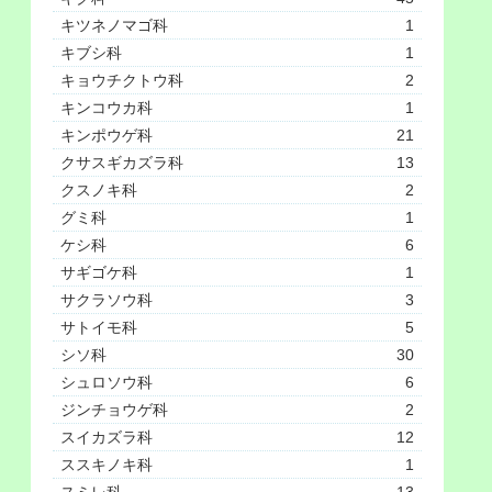
キツネノマゴ科
1
キブシ科
1
キョウチクトウ科
2
キンコウカ科
1
キンポウゲ科
21
クサスギカズラ科
13
クスノキ科
2
グミ科
1
ケシ科
6
サギゴケ科
1
サクラソウ科
3
サトイモ科
5
シソ科
30
シュロソウ科
6
ジンチョウゲ科
2
スイカズラ科
12
ススキノキ科
1
スミレ科
13