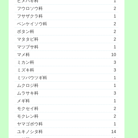
ヒメハギ科
1
フウロソウ科
2
フサザクラ科
1
ベンケイソウ科
2
ボタン科
2
マタタビ科
2
マツブサ科
1
マメ科
10
ミカン科
3
ミズキ科
3
ミツバウツギ科
1
ムクロジ科
1
ムラサキ科
3
メギ科
1
モクセイ科
2
モクレン科
2
ヤマゴボウ科
1
ユキノシタ科
14