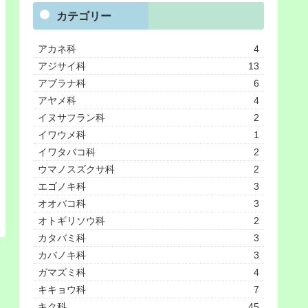
カテゴリー
アカネ科
4
アジサイ科
13
アブラナ科
6
アヤメ科
4
イヌサフラン科
2
イワウメ科
1
イワタバコ科
2
ウマノスズクサ科
2
エゴノキ科
3
オオバコ科
3
オトギリソウ科
2
カタバミ科
3
カバノキ科
3
ガマズミ科
4
キキョウ科
7
キク科
45