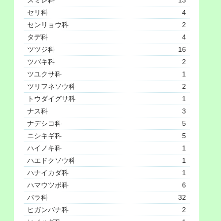
セリ科
4
センリョウ科
2
タデ科
4
ツツジ科
16
ツバキ科
2
ツユクサ科
1
ツリフネソウ科
2
トウダイグサ科
1
ナス科
3
ナデシコ科
5
ニシキギ科
5
ハイノキ科
1
ハエドクソウ科
1
ハナイカダ科
1
ハマウツボ科
6
バラ科
32
ヒガンバナ科
2