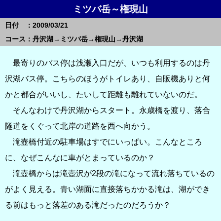
ミツバ岳～権現山
日付 ：2009/03/21
コース：丹沢湖→ミツバ岳→権現山→丹沢湖
最寄りのバス停は浅瀬入口だが、いつも利用するのは丹
沢湖バス停。こちらのほうがトイレあり、自販機ありと何
かと都合がいいし、たいして距離も離れていないのだ。
そんなわけで丹沢湖からスタート。永歳橋を渡り、落合
隧道をくぐって北岸の道路を西へ向かう。
滝壺橋付近の駐車場はすでにいっぱい。こんなところ
に、なぜこんなに車がとまっているのか？
滝壺橋からは滝壺沢が2段の滝になって流れ落ちているの
がよく見える。青い湖面に直接落ちかかる滝は、湖ができ
る前はもっと落差のある滝だったのだろうか？