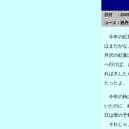
日付 ：2005/
コース：西丹
今年の紅葉
はまだかな
丹沢の紅葉
へ行けば、
れば大した
たったよ。
今年の秋は
いたのに、
日は雨の予
それじゃ、