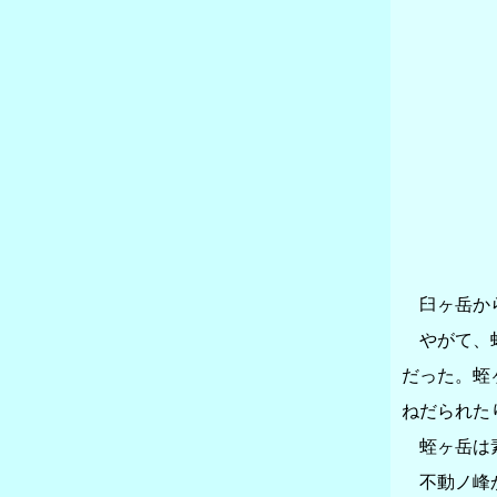
臼ヶ岳から
やがて、蛭
だった。蛭
ねだられた
蛭ヶ岳は素
不動ノ峰か