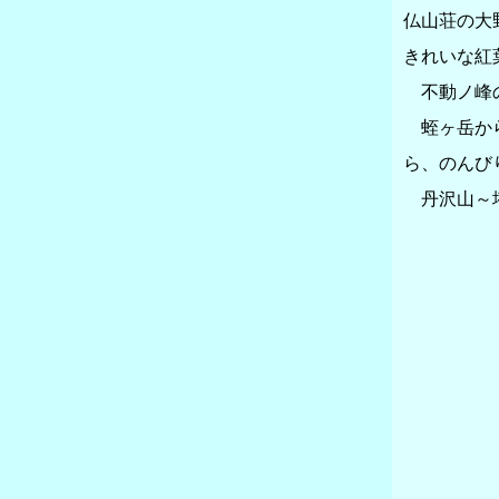
仏山荘の大
きれいな紅
不動ノ峰の
蛭ヶ岳から
ら、のんび
丹沢山～塔