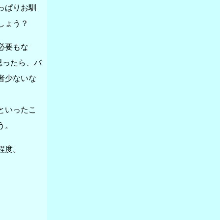
っぱりお馴
しょう？
必要もな
思ったら、バ
者少ないな
といったこ
う。
程度。
。