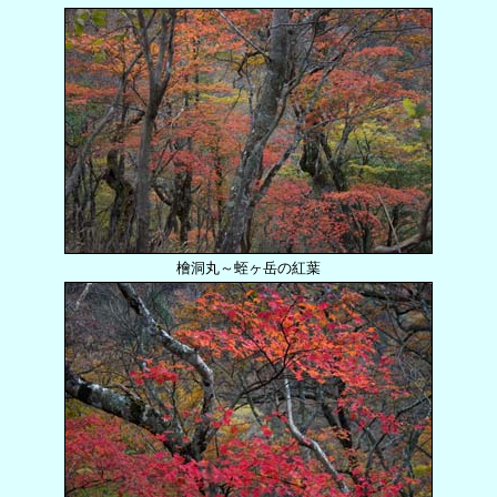
檜洞丸～蛭ヶ岳の紅葉