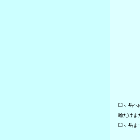
臼ヶ岳へ向
一輪だけま
臼ヶ岳まで