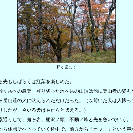
臼ヶ岳にて
先もしばらくは紅葉を楽しめた。
ヶ岳への急登。登り切った蛭ヶ岳の山頂は他に登山者の姿も
ヶ岳山荘の犬に吠えられただけだった。（以前いた犬は人懐っ
りしたが、今いる犬はやたらと吠える。）
通りして、鬼ヶ岩、棚沢ノ頭、不動ノ峰と先を急いでいく。
ら休憩所へ下っていく途中で、前方から「オッ！」という声