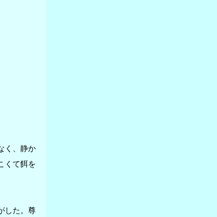
なく、静か
こくて餌を
がした。尊