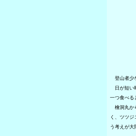
登山者少な
日が短い時
一つ食べる
檜洞丸から
く、ツツジ
う考えが大