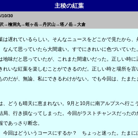
主稜の紅葉
10/30
沢→檜洞丸→蛭ヶ岳→丹沢山→塔ノ岳→大倉
は遅れているらしい。そんなニュースをどこかで見たから、
、なんて思っていたら大間違い。すでにきれいに色づいていた
は地味だと思っていたが、これまた間違いだった。正しい時に
きれいな紅葉を楽しむことができるのだ。正しい時と場所を言
ものだが、無論、私にできるわけがない。でも今回は、たまた
、どうも晴天に恵まれない。9月と10月に南アルプスへ行こ
結局、行き損なってしまった。今回がラストチャンスだったの
報であっさり断念。
今回はどういうコースにするか？ ちょっと迷った。たまに