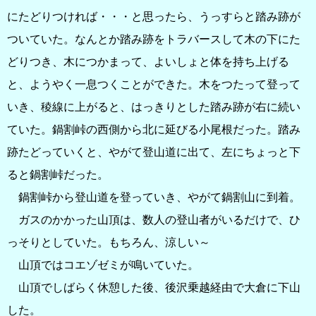
にたどりつければ・・・と思ったら、うっすらと踏み跡が
ついていた。なんとか踏み跡をトラバースして木の下にた
どりつき、木につかまって、よいしょと体を持ち上げる
と、ようやく一息つくことができた。木をつたって登って
いき、稜線に上がると、はっきりとした踏み跡が右に続い
ていた。鍋割峠の西側から北に延びる小尾根だった。踏み
跡たどっていくと、やがて登山道に出て、左にちょっと下
ると鍋割峠だった。
鍋割峠から登山道を登っていき、やがて鍋割山に到着。
ガスのかかった山頂は、数人の登山者がいるだけで、ひ
っそりとしていた。もちろん、涼しい～
山頂ではコエゾゼミが鳴いていた。
山頂でしばらく休憩した後、後沢乗越経由で大倉に下山
した。